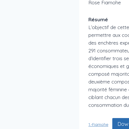
Rose Fiamohe
Résumé
L’objectif de cet
permettre aux coop
des enchères expé
291 consommateur
d’identifier trois
économiques et gé
composé majoritai
deuxième composé
majorité féminine
ciblant chacun de
consommation du r
Dow
1.-Fiamohe