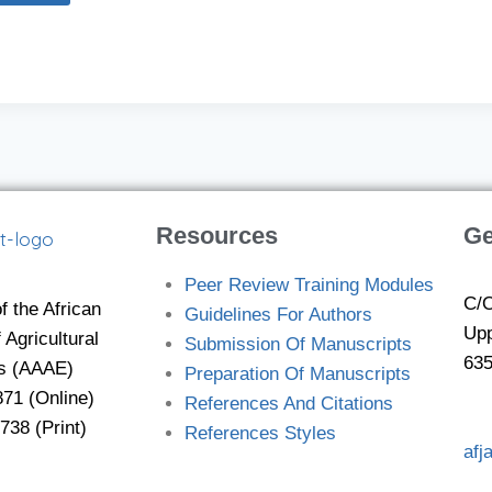
Resources
Ge
Peer Review Training Modules
C/O
f the African
Guidelines For Authors
Upp
 Agricultural
Submission Of Manuscripts
635
s (AAAE)
Preparation Of Manuscripts
71 (Online)
References And Citations
38 (Print)
References Styles
afj