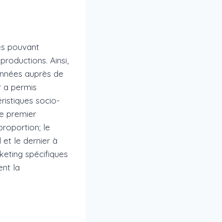
iés pouvant
roductions. Ainsi,
onnées auprès de
 a permis
ristiques socio-
le premier
roportion; le
t le dernier à
keting spécifiques
ent la