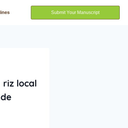
lines
Submit Your Manuscript
riz local
 de