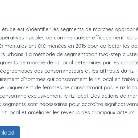
te étude est d’identifier les segments de marchés appropr
ératives rizicoles de commercialiser efficacement leurs p
rimentales ont été menées en 2015 pour collecter les d
s urbains. La méthode de segmentation two-step cluster
 segments de marché de riz local déterminés par les caracté
ographiques des consommateurs et les attributs du riz: 
rement d’hommes qui consomment le riz local en faible p
 uniquement de femmes ne consommant pas le riz local e
 consomme exclusivement le riz local. Des actions de mar
s segments sont nécessaires pour accroître significativem
iz local et améliorer les revenus des principaux acteurs.
nload